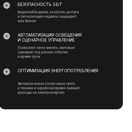
БЕЗОПАСНОСТЬ 24/7
Видеонаблюдение, контроль доступа
и сигнализация надежно защищают
ваш бизнес
АВТОМАТИЗАЦИЯ ОСВЕЩЕНИЯ
И СЦЕНАРНОЕ УПРАВЛЕНИЕ
Позволяет легко менять световые
сценарии под разные события
и время суток
ОПТИМИЗАЦИЯ ЭНЕРГОПОТРЕБЛЕНИЯ
Автоматическое отключение света
и техники в нерабочее время снижает
расходы на электроэнергию
СИСТЕМЫ АВТОМАТИЗАЦИИ ПОЗВОЛЯЮТ ГОСТЯМ
САМОСТОЯТЕЛЬНО УПРАВЛЯТЬ ОСВЕЩЕНИЕМ,
КЛИМАТОМ, ШТОРАМИ И МУЛЬТИМЕДИЙНЫМ
ОБОРУДОВАНИЕМ ЧЕРЕЗ УДОБНОЕ ПРИЛОЖЕНИЕ
ИЛИ ПАНЕЛЬ В НОМЕРЕ