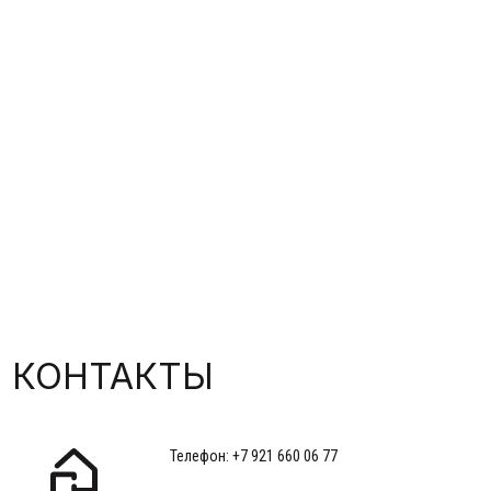
305
Адрес шоу-рума: г.Самара, ул. Карбышева 67
Реквизиты
Разработка сайта
Политика обработки персональных
данных